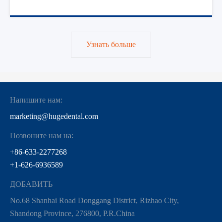
Узнать больше
Напишите нам:
marketing@hugedental.com
Позвоните нам на:
+86-633-2277268
+1-626-6936589
ДОБАВИТЬ
No.68 Shanhai Road Donggang District, Rizhao City,
Shandong Province, 276800, P.R.China