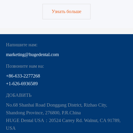
Узнать больше
Напишите нам:
marketing@hugedental.com
Позвоните нам на:
+86-633-2277268
+1-626-6936589
ДОБАВИТЬ
No.68 Shanhai Road Donggang District, Rizhao City,
Shandong Province, 276800, P.R.China
HUGE Dental USA：20524 Carrey Rd. Walnut, CA 91789,
USA