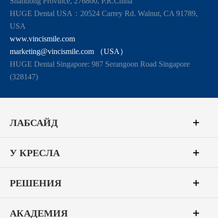
Shandong Province, 276800, P.R.China
HUGE Dental USA：20524 Carrey Rd. Walnut, CA 91789,
USA
www.vincismile.com
marketing@vincismile.com （USA）
HUGE Dental Singapore: 987 Serangoon Road Singapore
(328147)
ЛАБСАЙД
У КРЕСЛА
РЕШЕНИЯ
АКАДЕМИЯ