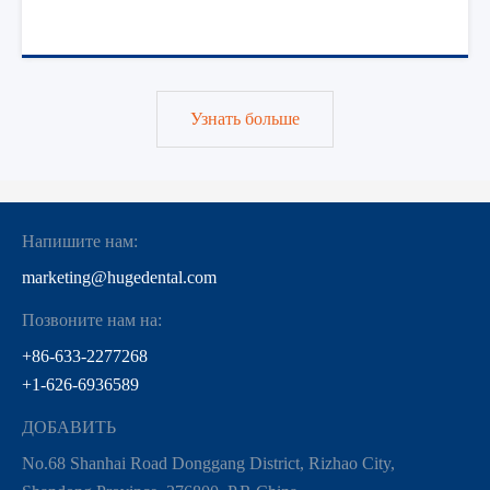
Узнать больше
Напишите нам:
marketing@hugedental.com
Позвоните нам на:
+86-633-2277268
+1-626-6936589
ДОБАВИТЬ
No.68 Shanhai Road Donggang District, Rizhao City,