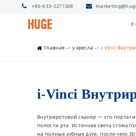
+86-633-2277268
marketing@hug
E
Главная
у кресла
i-Vinci Внут
i-Vinci Внутри
Внутриротовой сканер — это портати
полости рта. Источник света стомато
на полные зубные дуги, после чего 