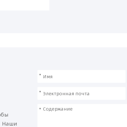
*
*
*
обы
. Наши