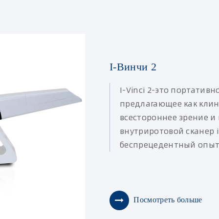
I-Винчи 2
I-Vinci 2-это портатив
предлагающее как клин
всестороннее зрение и
внутриротовой сканер i
беспрецедентный опыт 
Посмотреть больше