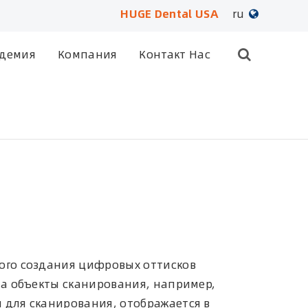
HUGE Dental USA
ru
English
демия
Компания
Контакт Нас
日本語
français
Deutsch
Español
русский
português
ного создания цифровых оттисков
на объекты сканирования, например,
العربية
 для сканирования, отображается в