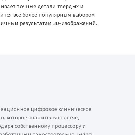
чивает точные детали твердых и
вится все более популярным выбором
тличным результатам 3D-изображений.
нновационное цифровое клиническое
о, которое значительно легче,
одаря собственному процессору и
работанным самостоятельно, i-Vinci