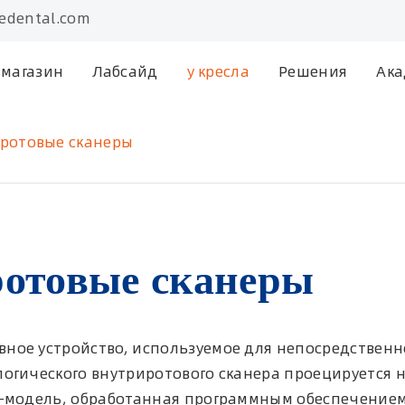
edental.com
-магазин
Лабсайд
у кресла
Решения
Ака
риротовые сканеры
ротовые сканеры
вное устройство, используемое для непосредствен
логического внутриротового сканера проецируется 
3D-модель, обработанная программным обеспечением