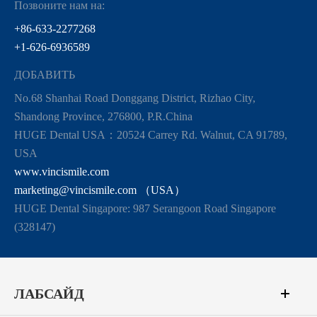
Позвоните нам на:
+86-633-2277268
+1-626-6936589
ДОБАВИТЬ
No.68 Shanhai Road Donggang District, Rizhao City,
Shandong Province, 276800, P.R.China
HUGE Dental USA：20524 Carrey Rd. Walnut, CA 91789,
USA
www.vincismile.com
marketing@vincismile.com （USA）
HUGE Dental Singapore: 987 Serangoon Road Singapore
(328147)
ЛАБСАЙД