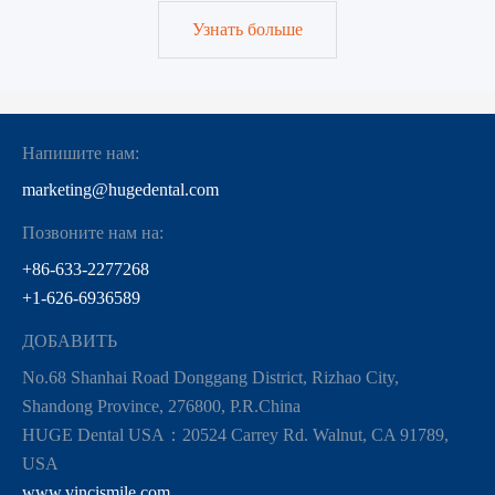
Узнать больше
Напишите нам:
marketing@hugedental.com
Позвоните нам на:
+86-633-2277268
+1-626-6936589
ДОБАВИТЬ
No.68 Shanhai Road Donggang District, Rizhao City,
Shandong Province, 276800, P.R.China
HUGE Dental USA：20524 Carrey Rd. Walnut, CA 91789,
USA
www.vincismile.com