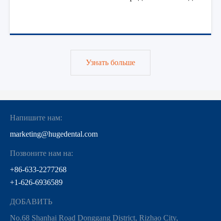
Узнать больше
Напишите нам:
marketing@hugedental.com
Позвоните нам на:
+86-633-2277268
+1-626-6936589
ДОБАВИТЬ
No.68 Shanhai Road Donggang District, Rizhao City,