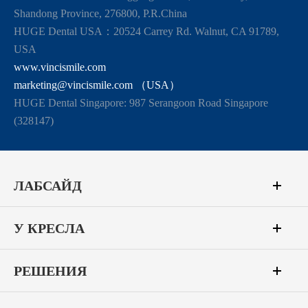
Shandong Province, 276800, P.R.China
HUGE Dental USA：20524 Carrey Rd. Walnut, CA 91789,
USA
www.vincismile.com
marketing@vincismile.com （USA）
HUGE Dental Singapore: 987 Serangoon Road Singapore
(328147)
ЛАБСАЙД
У КРЕСЛА
РЕШЕНИЯ