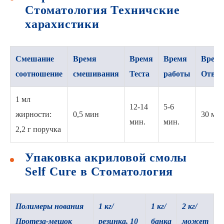
Стоматология Техничские
харахистики
Смешание
Время
Время
Время
Врем
соотношение
смешивания
Теста
работы
Отвер
1 мл
12-14
5-6
жирности:
0,5 мин
30 ми
мин.
мин.
2,2 г поручка
Упаковка акриловой смолы
Self Cure в Стоматология
Полимеры нования
1 кг/
1 кг/
2 кг/
Протеза-мешок
резинка, 10
банка
может