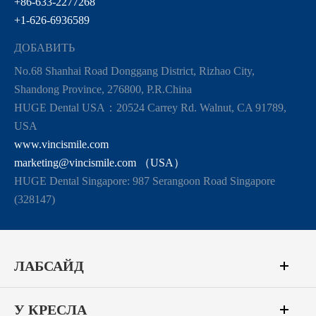
+86-633-2277268
+1-626-6936589
ДОБАВИТЬ
No.68 Shanhai Road Donggang District, Rizhao City,
Shandong Province, 276800, P.R.China
HUGE Dental USA：20524 Carrey Rd. Walnut, CA 91789,
USA
www.vincismile.com
marketing@vincismile.com （USA）
HUGE Dental Singapore: 987 Serangoon Road Singapore
(328147)
ЛАБСАЙД
У КРЕСЛА