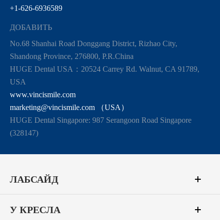
+1-626-6936589
ДОБАВИТЬ
No.68 Shanhai Road Donggang District, Rizhao City,
Shandong Province, 276800, P.R.China
HUGE Dental USA：20524 Carrey Rd. Walnut, CA 91789,
USA
www.vincismile.com
marketing@vincismile.com （USA）
HUGE Dental Singapore: 987 Serangoon Road Singapore
(328147)
ЛАБСАЙД
У КРЕСЛА